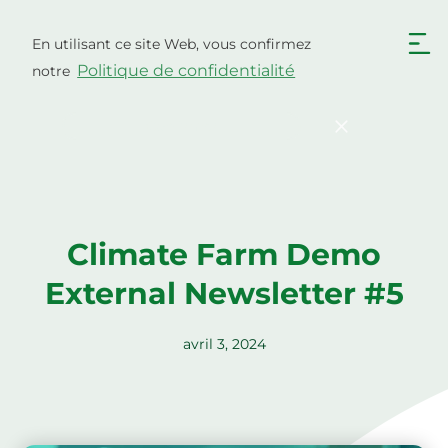
Aller
au
En utilisant ce site Web, vous confirmez
Français
contenu
Politique de confidentialité
notre
English
Български
Hrvatski
Čeština
Confirmer
Dansk
Nederlands
English
Eesti
Suomi
Deutsch
Climate Farm Demo
Ελληνικά
Magyar
External Newsletter #5
Italiano
Latviešu valoda
Lietuviškai
Polski
avril 3, 2024
Português
Română
Srpski jezik
Slovenčina
Slovenščina
Español