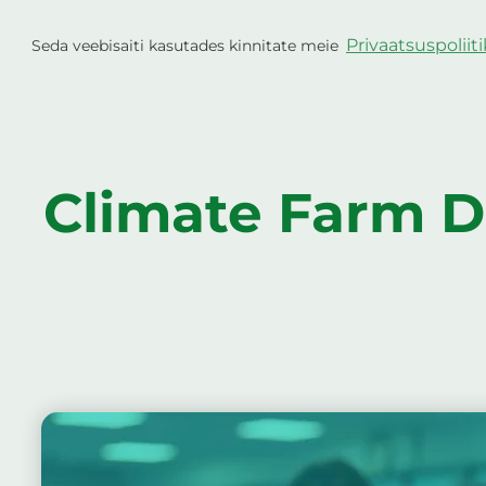
Skip
to
Privaatsuspoliit
Seda veebisaiti kasutades kinnitate meie
Projekt
Talud j
content
Climate Farm D