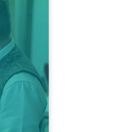
Slovenščina
Español
Svenska