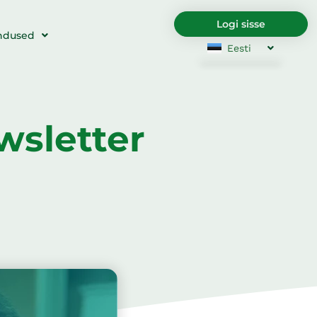
Logi sisse
ndused
Eesti
English
Български
Hrvatski
Čeština
Dansk
Nederlands
wsletter
English
Suomi
Français
Deutsch
Ελληνικά
Magyar
Italiano
Latviešu va
Lietuviškai
Polski
Português
Română
Srpski jezik
Slovenčina