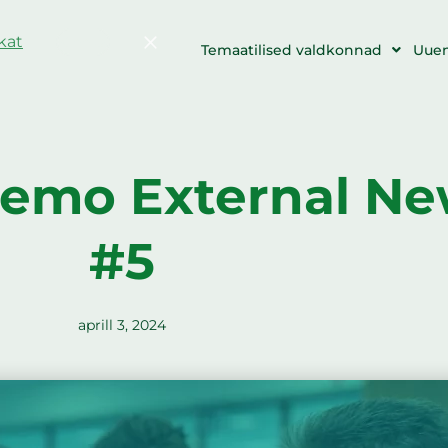
ikat
Kinnita
a üritused
Ressursid
Temaatilised valdkonnad
Uue
emo External Ne
#5
aprill 3, 2024