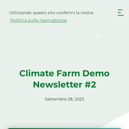
Vai
al
Utilizzando questo sito confermi la nostra
Italiano
contenuto
Politica sulla riservatezza
English
Български
Hrvatski
Čeština
Confermare
Dansk
Nederlands
English
Eesti
Suomi
Français
Climate Farm Demo
Deutsch
Ελληνικά
Newsletter #2
Magyar
Latviešu valoda
Lietuviškai
Polski
Settembre 28, 2023
Português
Română
Srpski jezik
Slovenčina
Slovenščina
Español