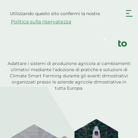
Vai
al
Utilizzando questo sito confermi la nostra
Italiano
contenuto
Politica sulla riservatezza
English
Български
Hrvatski
Čeština
Confermare
Benvenuto nel progetto
Dansk
Nederlands
Climate Farm Demo
English
Eesti
Adattare i sistemi di produzione agricola ai cambiamenti
Suomi
Français
climatici mediante l'adozione di pratiche e soluzioni di
Climate Smart Farming durante gli eventi dimostrativi
Deutsch
Ελληνικά
organizzati presso le aziende agricole dimostrative in
tutta Europa.
Magyar
Latviešu valoda
Lietuviškai
Polski
Português
Română
Srpski jezik
Slovenčina
Slovenščina
Español