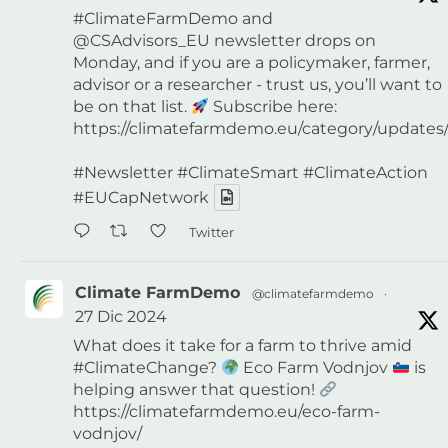
#ClimateFarmDemo
and
@CSAdvisors_EU
newsletter drops on
Monday, and if you are a policymaker, farmer,
advisor or a researcher - trust us, you’ll want to
be on that list.
Subscribe here:
https://climatefarmdemo.eu/category/updates/
#Newsletter
#ClimateSmart
#ClimateAction
#EUCapNetwork
Twitter
Climate FarmDemo
@climatefarmdemo
·
27 Dic 2024
What does it take for a farm to thrive amid
#ClimateChange
?
Eco Farm Vodnjov
is
helping answer that question!
https://climatefarmdemo.eu/eco-farm-
vodnjov/