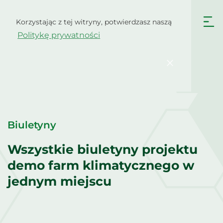
Przejdź
do
Korzystając z tej witryny, potwierdzasz naszą
Polski
treści
Politykę prywatności
English
Български
Hrvatski
Čeština
Potwierdzać
Dansk
Nederlands
English
Eesti
Suomi
Français
Biuletyny
Deutsch
Ελληνικά
Magyar
Italiano
Wszystkie biuletyny projektu
demo farm klimatycznego w
Latviešu valoda
Lietuviškai
jednym miejscu
Português
Română
Srpski jezik
Slovenčina
Slovenščina
Español