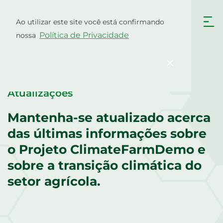
Skip
to
Ao utilizar este site você está confirmando
Português
content
Política de Privacidade
nossa
English
Български
Hrvatski
Čeština
Confirme
Dansk
Nederlands
English
Eesti
Atualizações
Suomi
Français
Mantenha-se atualizado acerca
Deutsch
Ελληνικά
das últimas informações sobre
Magyar
Italiano
o Projeto ClimateFarmDemo e
sobre a transição climática do
Latviešu valoda
Lietuviškai
setor agrícola.
Polski
Română
Srpski jezik
Slovenčina
Slovenščina
Español