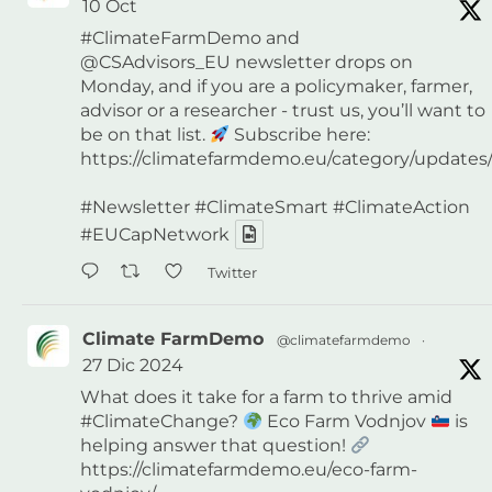
10 Oct
#ClimateFarmDemo
and
@CSAdvisors_EU
newsletter drops on
Monday, and if you are a policymaker, farmer,
advisor or a researcher - trust us, you’ll want to
be on that list.
Subscribe here:
https://climatefarmdemo.eu/category/updates/
#Newsletter
#ClimateSmart
#ClimateAction
#EUCapNetwork
Twitter
Climate FarmDemo
@climatefarmdemo
·
27 Dic 2024
What does it take for a farm to thrive amid
#ClimateChange
?
Eco Farm Vodnjov
is
helping answer that question!
https://climatefarmdemo.eu/eco-farm-