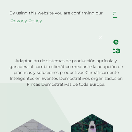
Ir
al
By using this website you are confirming our
contenido
Español
Privacy Policy
English
Български
Hrvatski
Čeština
Confirm
Bienvenido a fincas de
Dansk
Nederlands
demostración climática
English
Eesti
Adaptación de sistemas de producción agrícola y
ganadera al cambio climático mediante la adopción de
Suomi
Français
prácticas y soluciones productivas Climáticamente
Deutsch
Ελληνικά
Inteligentes en Eventos Demostrativos organizados en
Fincas Demostrativas de toda Europa.
Magyar
Italiano
Latviešu valoda
Lietuviškai
Polski
Português
Română
Srpski jezik
Slovenčina
Slovenščina