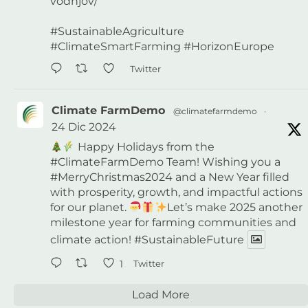
vodnjov/
#SustainableAgriculture
#ClimateSmartFarming
#HorizonEurope
Twitter
Climate FarmDemo
@climatefarmdemo
·
24 Dic 2024
Happy Holidays from the
#ClimateFarmDemo
Team! Wishing you a
#MerryChristmas2024
and a New Year filled
with prosperity, growth, and impactful actions
for our planet.
Let’s make 2025 another
milestone year for farming communities and
climate action!
#SustainableFuture
1
Twitter
Load More