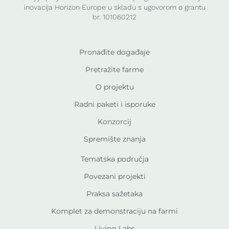
inovacija Horizon Europe u skladu s ugovorom o grantu
br. 101060212
Pronađite događaje
Pretražite farme
O projektu
Radni paketi i isporuke
Konzorcij
Spremište znanja
Tematska područja
Povezani projekti
Praksa sažetaka
Komplet za demonstraciju na farmi
Living Labs