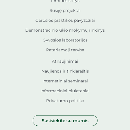
Teminės sritys
Susiję projektai
Gerosios praktikos pavyzdžiai
Demonstracinio ūkio mokymų rinkinys
Gyvosios laboratorijos
Patariamoji taryba
Atnaujinimai
Naujienos ir tinklaraštis
Internetiniai seminarai
Informaciniai biuleteniai
Privatumo politika
Susisiekite su mumis