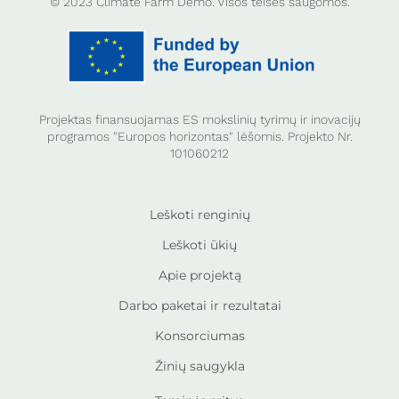
© 2023 Climate Farm Demo. Visos teisės saugomos.
Projektas finansuojamas ES mokslinių tyrimų ir inovacijų
programos "Europos horizontas" lėšomis. Projekto Nr.
101060212
Leškoti renginių
Leškoti ūkių
Apie projektą
Darbo paketai ir rezultatai
Konsorciumas
Žinių saugykla