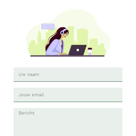
Svenska
Your
Name
Your
email
Message