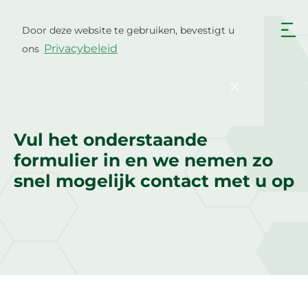
Ga
naar
Door deze website te gebruiken, bevestigt u
Nederlands
de
Privacybeleid
ons
inhoud
English
Български
Hrvatski
Čeština
Bevestigen
Dansk
English
Neem contact met ons op
Eesti
Suomi
Vul het onderstaande
Français
Deutsch
formulier in en we nemen zo
Ελληνικά
Magyar
snel mogelijk contact met u op
Italiano
Latviešu valoda
Lietuviškai
Polski
Português
Română
Srpski jezik
Slovenčina
Slovenščina
Español