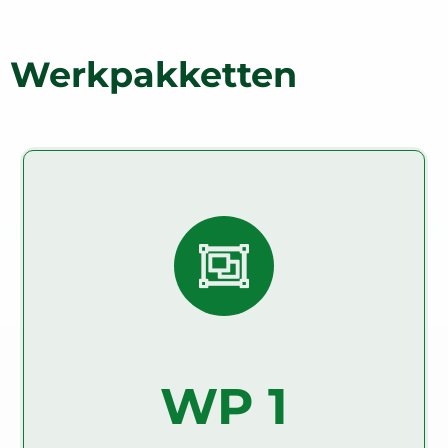
Svenska
Werkpakketten
Netwerkboerderijen en
het beheren van
kennisuitwisseling
WP1 Hoofddoelstellingen zijn het opzetten en
beheren van het Demonstration Farm Network en
het faciliteren en vastleggen van dynamische
processen van kennisuitwisseling en
capaciteitsopbouw ter ondersteuning van
WP 1
gedragsverandering naar klimaat Smart Farming
(CSF)