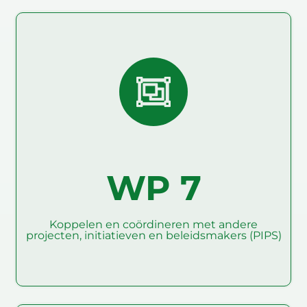
Koppelen en coördineren
met andere projecten,
initiatieven en
beleidsmakers (PIPS)
Het belangrijkste doel van WP7 is om het project te
koppelen aan eerdere, lopende en toekomstige EU -
projecten, vlaggenschipinitiatieven en
beleidsmakers (PIPS)
WP 7
Koppelen en coördineren met andere
Lees verder
projecten, initiatieven en beleidsmakers (PIPS)