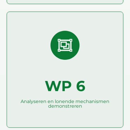
Analyseren en lonende
mechanismen
demonstreren
De doelstellingen van WP6 zijn om (1) het
bewustzijn te analyseren en te vergroten van het
belonen van mechanismen die beschikbaar zijn om
de implementatie van AMP's in boerderijen te
ondersteunen, (2) ter ondersteuning van
capaciteitsopbouw voor demonstratie en gebruik
WP 6
van deze belonende mechanismen in het
projectnetwerk, (3) Ontwikkel aanbevelingen voor
EU en nationaal beleid over het op schaal van
lonende mechanismen gebruiken als hefbomen
voor transformatie.
Analyseren en lonende mechanismen
demonstreren
Lees verder