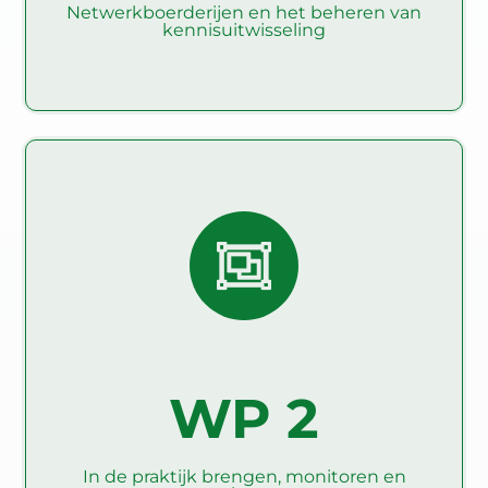
Netwerkboerderijen en het beheren van
Lees verder
kennisuitwisseling
In de praktijk brengen,
monitoren en evalueren
WP2 wil de overgang naar een klimaat-smart
landbouw vergemakkelijken in een netwerk van
1500 PDF's in 27 landen.
WP 2
In de praktijk brengen, monitoren en
Lees verder