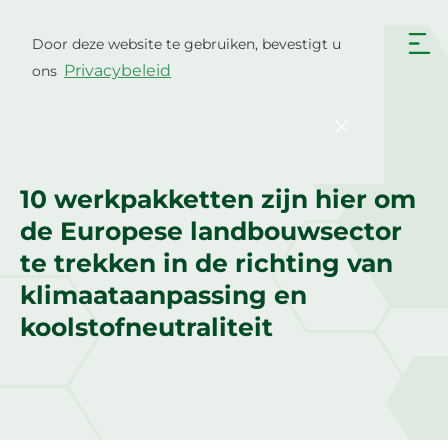
Ga
naar
Door deze website te gebruiken, bevestigt u
Nederlands
de
Privacybeleid
ons
inhoud
English
Български
Hrvatski
Čeština
Bevestigen
Werkpakketten & Leveringsables
Dansk
English
Eesti
Suomi
10 werkpakketten zijn hier om
Français
Deutsch
de Europese landbouwsector
Ελληνικά
Magyar
te trekken in de richting van
klimaataanpassing en
Italiano
Latviešu valoda
koolstofneutraliteit
Lietuviškai
Polski
Português
Română
Srpski jezik
Slovenčina
Slovenščina
Español