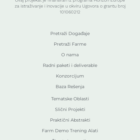
Ovaj projekat je finansiran iz programa Horizon Europe
za istraživanje i inovacije u okviru Ugovora o grantu broj
101060212
Pretraži Događaje
Pretraži Farme
O nama
Radni paketi i deliverable
Konzorcijum
Baza Rešenja
Tematske Oblasti
Slični Projekti
Praktični Abstrakti
Farm Demo Trening Alati