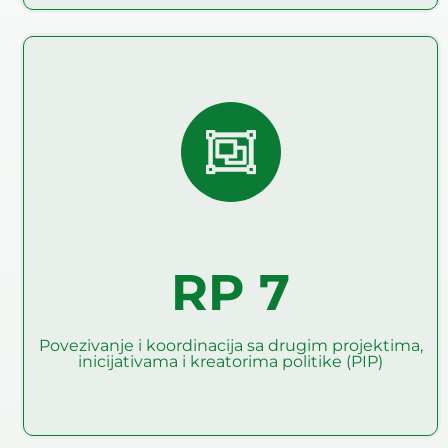
Povezivanje i koordinacija
sa drugim projektima,
inicijativama i kreatorima
politike (PIP)
Glavni cilj RP7 je da poveže projekat sa prošlim,
tekućim i budućim projektima EU, vodećim
inicijativama i kreatorima politike (PIP)
RP 7
Pročitaj više
Povezivanje i koordinacija sa drugim projektima,
inicijativama i kreatorima politike (PIP)