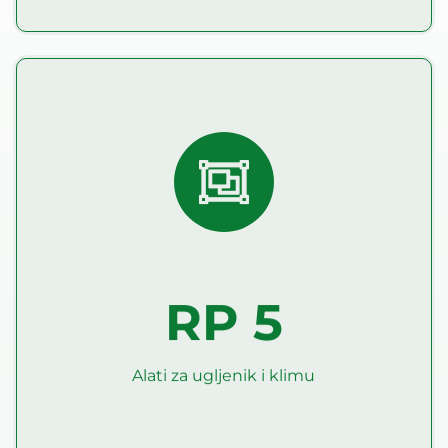
Alati za ugljenik i klimu
Ciljevi RP5 su da (1) razradi harmonizovanu
metodologiju procene ugljenika i životne sredine, (2)
razvije proces praćenja, izveštavanja i verifikacije za
merenje napretka, (3) napravi i podeli inventar i opis
tehnika ublažavanja za smanjenje GHG emisije i
povećanje sekvestracije ugljenika, (4) postigne
inventar i opis tehnika za prilagođavanje klimatskim
promenama.
RP 5
Pročitaj više
Alati za ugljenik i klimu