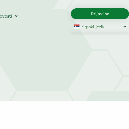
Prijavi se
ovosti
Srpski jezik
English
Български
Hrvatski
Čeština
Dansk
Nederland
English
Eesti
Suomi
Français
Deutsch
Ελληνικά
Magyar
Italiano
Latviešu valoda
Lietuviškai
Polski
Português
Română
Slovenčin