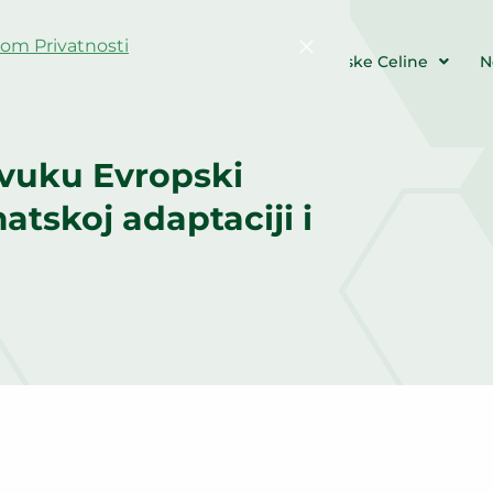
kom Privatnosti
Potvrđujem
Farme & Događaji
Resursi
Tematske Celine
N
ovuku Evropski
atskoj adaptaciji i