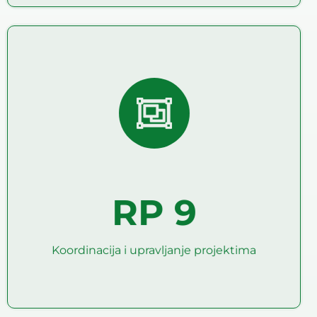
Koordinacija i upravljanje
projektima
RP9 grupiše aktivnosti koje će obezbediti
blagovremenu i kvalitetnu isporuku rezultata
projekta, ispuniti njegove ciljeve i podstaći očekivane
uticaje.
RP 9
Koordinacija i upravljanje projektima
Pročitaj više