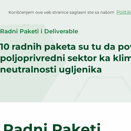
Пређи
на
Politi
Korišćenjem ove veb stranice saglasni ste sa našom
садржај
Projekat
Radni Paketi i Deliverable
10 radnih paketa su tu da p
poljoprivredni sektor ka klim
neutralnosti ugljenika
Radni Paketi