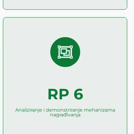
Analiziranje i
demonstriranje
mehanizama nagrađivanja
Ciljevi RP6 su da (1) analizira i podigne svest o
dostupnim mehanizmima nagrađivanja za podršku
implementaciji AMP-a na farmama, (2) da podrži
izgradnju kapaciteta za demonstraciju i upotrebu ovih
mehanizama nagrađivanja u mreži projekta, (3) da
RP 6
razvije preporuke za EU ​​i nacionalne politike o tome
kako povećati mehanizme nagrađivanja koji se
koriste kao poluge za transformaciju.
Analiziranje i demonstriranje mehanizama
Pročitaj više
nagrađivanja