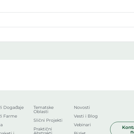
ži Događaje
Tematske
Novosti
Oblasti
ži Farme
Vesti i Blog
Slični Projekti
a
Vebinari
Konta
Praktični
n
Abstrakti
paketi i
Bizlet