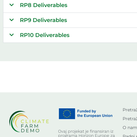
RP8 Deliverables
RP9 Deliverables
RP10 Deliverables
Pretra
Pretra
O nam
Ovaj projekat je finansiran iz
programa Horizon Europe za
Radni 