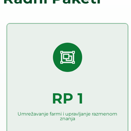
Umrežavanje farmi i
upravljanje razmenom
znanja
Glavni ciljevi RP1 su postavljanje i upravljanje mrežom
demonstracionih farmi, te omogućavanje i hvatanje
dinamičnih procesa razmena znanja i izgradnje
kapaciteta kao podrške promenama ponašanja ka
RP 1
klimatski pametnoj farmi (CSF)
Pročitaj više
Umrežavanje farmi i upravljanje razmenom
znanja