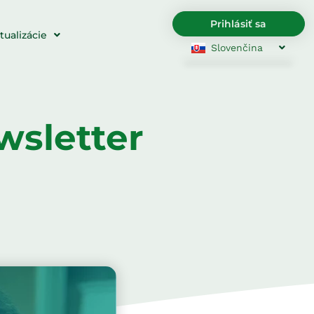
Prihlásiť sa
tualizácie
Slovenčina
English
Български
Hrvatski
Čeština
Dansk
Nederlands
wsletter
English
Eesti
Suomi
Français
Deutsch
Ελληνικά
Magyar
Italiano
Latviešu valoda
Lietuviškai
Polski
Português
Română
Srpski jezik