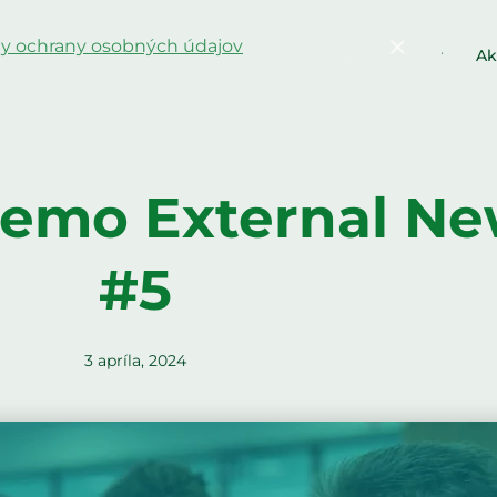
y ochrany osobných údajov
Potvrďte
rmy a podujatia
Zdroje
Tematické oblasti
Ak
emo External Ne
#5
3 apríla, 2024