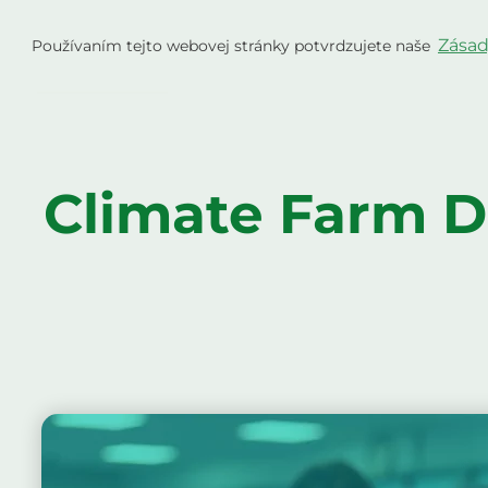
Preskočiť
na
Zásad
Používaním tejto webovej stránky potvrdzujete naše
Projekt
Fa
obsah
Climate Farm D