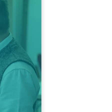
Slovenščina
Español
Svenska