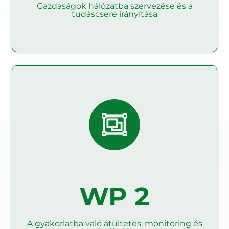
Olvass tovább
Gazdaságok hálózatba szervezése és a
tudáscsere irányítása
A gyakorlatba való
átültetés, monitoring és
értékelés
A WP2 célja, hogy megkönnyítse az éghajlatbarát
mezőgazdaságra való áttérést 27 országban 1500
PDF hálózatban.
WP 2
A gyakorlatba való átültetés, monitoring és