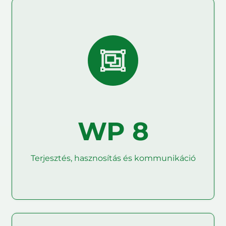
Olvass tovább
megértése érdekében.
Climate Smart AKIS-ban és uniós szinten történő
általi elfogadásának felgyorsítása, valamint a 27 EU
intézkedések (AMM-ek) gyakorlati szakemberek
éghajlatváltozás mérséklésére irányuló
az éghajlatváltozáshoz való alkalmazkodás és az
hasznosítási stratégia megtervezése és végrehajtása
WP 8
A fő cél egy részletes terjesztési, kommunikációs és
kommunikáció
Terjesztés, hasznosítás és
Terjesztés, hasznosítás és kommunikáció