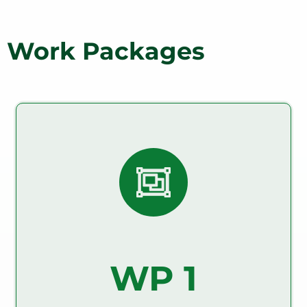
Svenska
Work Packages
Gazdaságok hálózatba
szervezése és a
tudáscsere irányítása
A WP1 fő célkitűzései a demonstrációs farmhálózat
létrehozása és irányítása, valamint a tudáscsere és a
kapacitásépítés dinamikus folyamatainak
elősegítése és rögzítése az intelligens
WP 1
klímagazdálkodás irányába történő
magatartásváltás támogatása érdekében.