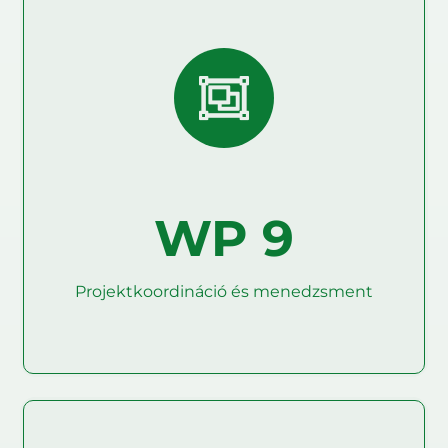
Projektkoordináció és
Etikai követelmények
menedzsment
A WP9-be olyan tevékenységek tartoznak, amelyek
biztosítják a projekt eredményeinek időben történő
A cél az e munkacsomagban meghatározott „etikai
és minőségi megvalósítását, a célkitűzések
teljesítését és a várt hatások elérését.
követelmények” betartásának biztosítása.
WP 9
Projektkoordináció és menedzsment
Olvass tovább
Olvass tovább