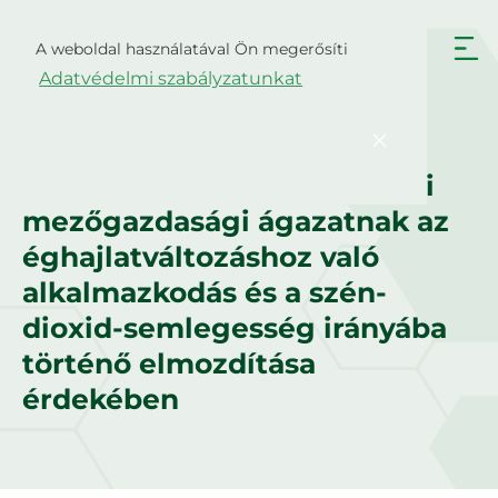
Skip
to
A weboldal használatával Ön megerősíti
Magyar
content
Adatvédelmi szabályzatunkat
English
Български
Hrvatski
Čeština
Munkacsomagok és eredmények
Megerősít
Dansk
Nederlands
10 munkacsomag az európai
English
Eesti
mezőgazdasági ágazatnak az
Suomi
Français
éghajlatváltozáshoz való
Deutsch
Ελληνικά
alkalmazkodás és a szén-
dioxid-semlegesség irányába
Italiano
Latviešu valoda
történő elmozdítása
Lietuviškai
Polski
érdekében
Português
Română
Srpski jezik
Slovenčina
Slovenščina
Español